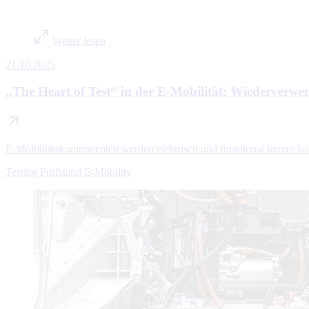
Weiter lesen
21.10.2025
„The Heart of Test“ in der E-Mobilität: Wiederverwe
E-Mobilitätskomponenten werden elektrisch und funktional immer ko
Testing
Prüfstand
E-Mobility