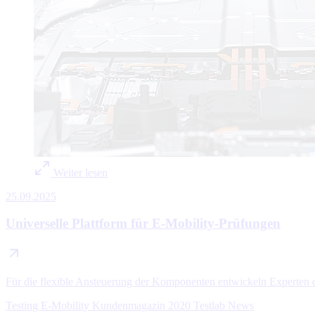
Weiter lesen
25.09.2025
Universelle Plattform für E-Mobility-Prüfungen
Für die flexible Ansteuerung der Komponenten entwickeln Exper
Testing
E-Mobility
Kundenmagazin 2020
Testlab News