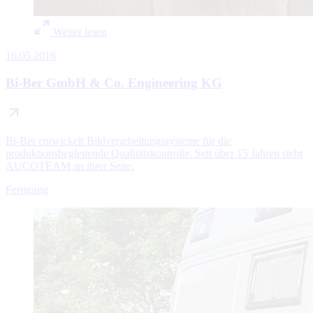
Weiter lesen
16.05.2016
Bi-Ber GmbH & Co. Engineering KG
Bi-Ber entwickelt Bildverarbeitungssysteme für die
produktionsbegleitende Qualitätskontrolle. Seit über 15 Jahren steht
AUCOTEAM an ihrer Seite.
Fertigung