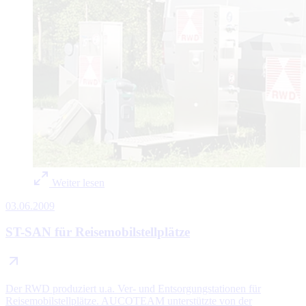
Weiter lesen
03.06.2009
ST-SAN für Reisemobilstellplätze
Der RWD produziert u.a. Ver- und Entsorgungstationen für
Reisemobilstellplätze. AUCOTEAM unterstützte von der