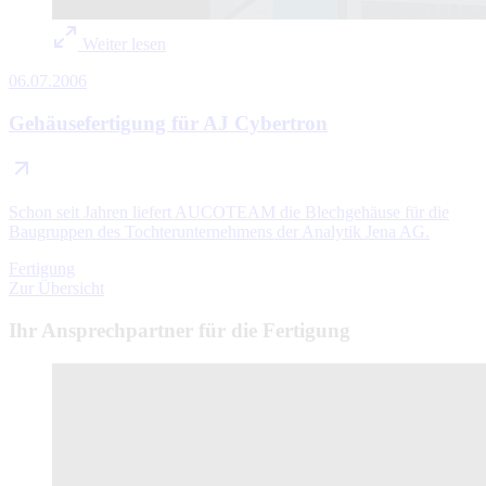
Weiter lesen
06.07.2006
Gehäusefertigung für AJ Cybertron
Schon seit Jahren liefert AUCOTEAM die Blechgehäuse für die
Baugruppen des Tochterunternehmens der Analytik Jena AG.
Fertigung
Zur Übersicht
Ihr Ansprechpartner für die Fertigung