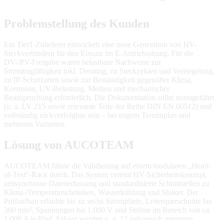
Problemstellung des Kunden
Ein Tier1-Zulieferer entwickelt eine neue Generation von HV-
Steckverbindern für den Einsatz im E-Antriebsstrang. Für die
DV-/PV-Freigabe waren belastbare Nachweise zur
Stromtragfähigkeit inkl. Derating, zu Steckzyklen und Verriegelung,
zu IP-Schutzarten sowie zur Beständigkeit gegenüber Klima,
Korrosion, UV-Belastung, Medien und mechanischer
Beanspruchung erforderlich. Die Dokumentation sollte normgeführt
(u. a. LV 215 sowie relevante Teile der Reihe DIN EN 60512) und
vollständig rückverfolgbar sein – bei engem Terminplan und
mehreren Varianten.
Lösung von AUCOTEAM
AUCOTEAM führte die Validierung auf einem modularen „Heart-
of-Test“-Rack durch. Das System vereint HV-Sicherheitskonzept,
zeitsynchrone Datenerfassung und standardisierte Schnittstellen zu
Klima-/Temperaturschränken, Wasserkühlung und Shaker. Der
Prüfaufbau erlaubte bis zu sechs Strompfade, Leiterquerschnitte bis
360 mm², Spannungen bis 1.000 V und Ströme im Bereich von ca.
1.000 A je Pfad. Erfasst wurden u. a. 12 galvanisch getrennte