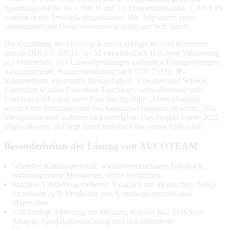
Spannungsabfälle bis 1.000 V und 12 Temperaturkanäle. CAN/LIN
wurden in die Testlogik eingebunden. Die Sequenzen liefen
automatisiert mit Grenzwertüberwachung und Soft-Safety.
Die Ermittlung der Derating-Kurven erfolgte in zwei Kammern
gemäß DIN EN 60512-51/-52 einschließlich Hot-Spot-Validierung
per Wärmebild. Die Umweltprüfungen umfassten Klimaprüfungen,
Salzsprühnebel, Sonnensimulation nach DIN 75220, IP-
Schutzarttests, chemische Beständigkeit, Vibration und Schock.
Zusätzlich wurden Eiswasser-Tauchtests, Schwallwasser und
Funktionsprüfungen unter Last durchgeführt. Abweichungen
wurden mit Trendanalysen des Kontaktwiderstands bewertet. Alle
Messpunkte sind auditfest rückverfolgbar. Das Projekt wurde 2022
abgeschlossen und liegt damit innerhalb der letzten fünf Jahre.
Besonderheiten der Lösung von AUCOTEAM
Schneller Kampagnenstart: wiederverwendbares Test-Rack,
vorkonfigurierte Messketten, kurze Rüstzeiten
Parallele Validierung mehrerer Varianten mit identischem Setup
für robuste A/B-Vergleiche von Kontaktgeometrien und
Materialien
Vollständige Ableitung der Derating-Kurven inkl. Hot-Spot-
Analyse, Grenzfallbetrachtung und dokumentierter