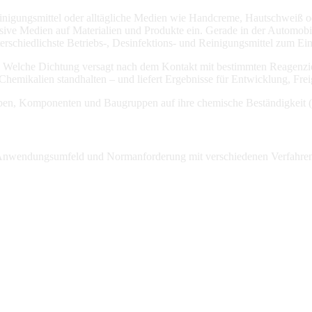
inigungsmittel oder alltägliche Medien wie Handcreme, Hautschweiß oder
sive Medien auf Materialien und Produkte ein. Gerade in der Automobil
hiedlichste Betriebs-, Desinfektions- und Reinigungsmittel zum Einsa
? Welche Dichtung versagt nach dem Kontakt mit bestimmten Reagenzien
hemikalien standhalten – und liefert Ergebnisse für Entwicklung, Fre
en, Komponenten und Baugruppen auf ihre chemische Beständigkeit (
z, Anwendungsumfeld und Normanforderung mit verschiedenen Verfahre